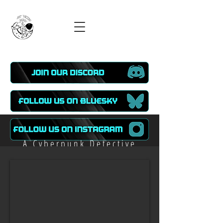
Call of the Forgotten
A Cyberpunk Detective
Noir
Point&Click Adventure
with Elements of Cosmic
Horror