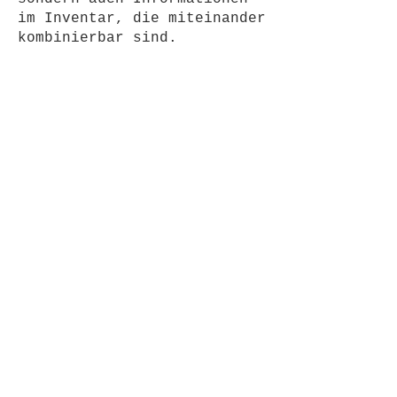
im Inventar, die miteinander
kombinierbar sind.
Verzweigte Dialoge.​
Rätsel können auf
unterschiedlichen Wegen
gelöst werden.
Interaktive Umgebungen
voller optionaler Details
und Hintergrundgeschichten.
Ein optionales Hinweissystem
für Spieler, die sich
stärker auf die Geschichte
konzentrieren möchten.
Steuerung
Vollständig spielbar mit
Maus (Point & Click) und
Tastatur( unterstützend z.B.
Hot-Spot-Taste und weitere
Short-Cuts), sowie optional
mit Gamepad.